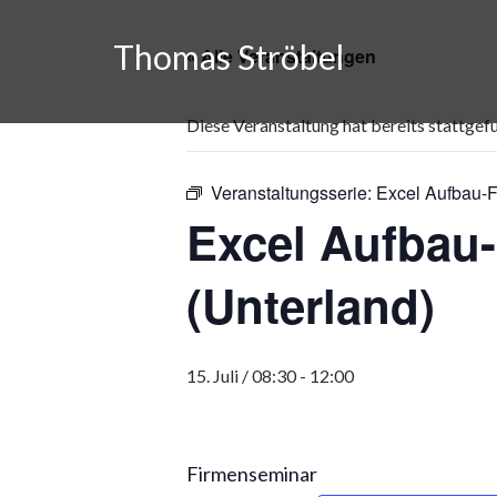
Skip
to
Thomas Ströbel
« Alle Veranstaltungen
content
Diese Veranstaltung hat bereits stattgef
Veranstaltungsserie:
Excel Aufbau-F
Excel Aufbau
(Unterland)
15. Juli / 08:30
-
12:00
Firmenseminar