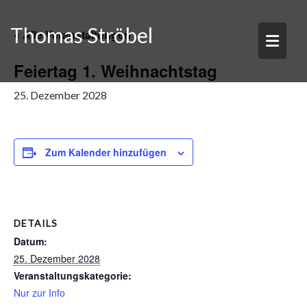
Skip
to
Thomas Ströbel
« Alle Veranstaltungen
content
Feiertag 1. Weihnachtstag
25. Dezember 2028
Zum Kalender hinzufügen
DETAILS
Datum:
25. Dezember 2028
Veranstaltungskategorie:
Nur zur Info