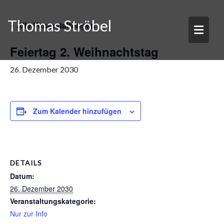
Skip
to
Thomas Ströbel
« Alle Veranstaltungen
content
Feiertag 2. Weihnachtstag
26. Dezember 2030
Zum Kalender hinzufügen
DETAILS
Datum:
26. Dezember 2030
Veranstaltungskategorie:
Nur zur Info