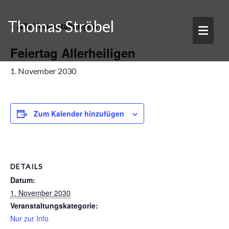
Skip
to
Thomas Ströbel
« Alle Veranstaltungen
content
Feiertag Allerheiligen
1. November 2030
Zum Kalender hinzufügen
DETAILS
Datum:
1. November 2030
Veranstaltungskategorie:
Nur zur Info