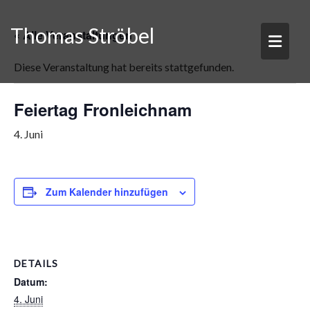
Skip
to
Thomas Ströbel
« Alle Veranstaltungen
content
Diese Veranstaltung hat bereits stattgefunden.
Feiertag Fronleichnam
4. Juni
Zum Kalender hinzufügen
DETAILS
Datum:
4. Juni