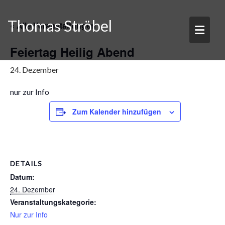
Skip
to
Thomas Ströbel
« Alle Veranstaltungen
content
Feiertag Heilig Abend
24. Dezember
nur zur Info
Zum Kalender hinzufügen
DETAILS
Datum:
24. Dezember
Veranstaltungskategorie:
Nur zur Info