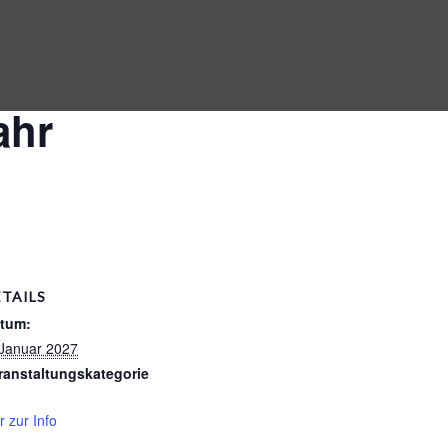
ahr
ETAILS
tum:
 Januar 2027
ranstaltungskategorie
r zur Info