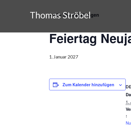
Skip
to
Thomas Ströbel
« Alle Veranstaltungen
content
Feiertag Neuj
1. Januar 2027
Zum Kalender hinzufügen
D
Da
1.
Ve
:
Nu