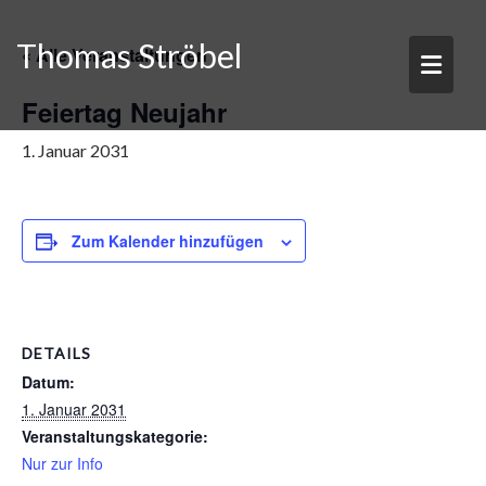
Skip
to
Thomas Ströbel
« Alle Veranstaltungen
content
Feiertag Neujahr
1. Januar 2031
Zum Kalender hinzufügen
DETAILS
Datum:
1. Januar 2031
Veranstaltungskategorie:
Nur zur Info