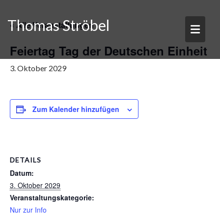
Skip
to
Thomas Ströbel
« Alle Veranstaltungen
content
Feiertag Tag der Deutschen Einheit
3. Oktober 2029
Zum Kalender hinzufügen
DETAILS
Datum:
3. Oktober 2029
Veranstaltungskategorie:
Nur zur Info