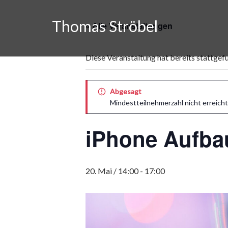
Skip
to
Thomas Ströbel
« Alle Veranstaltungen
content
Diese Veranstaltung hat bereits stattgef
Abgesagt
Mindestteilnehmerzahl nicht erreicht
iPhone Aufba
20. Mai / 14:00
-
17:00