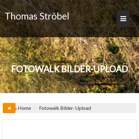
Skip
to
Thomas Ströbel
content
FOTOWALK BILDER-UPLOAD
Home
Fotowalk Bilder-Upload