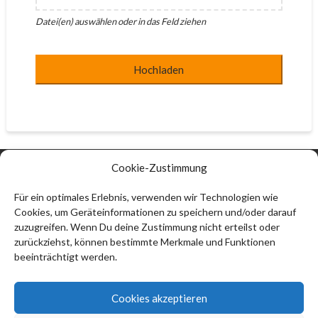
Datei(en) auswählen oder in das Feld ziehen
Website
URL
*
Hochladen
Cookie-Zustimmung
Kontakt:
Thomas Ströbel
Für ein optimales Erlebnis, verwenden wir Technologien wie
Cookies, um Geräteinformationen zu speichern und/oder darauf
74912 Kirchardt
zuzugreifen. Wenn Du deine Zustimmung nicht erteilst oder
info@thomas-stroebel.de
zurückziehst, können bestimmte Merkmale und Funktionen
beeinträchtigt werden.
Impressum
Datenschutzerklärung (EU)
Cookies akzeptieren
Haftungsausschluss