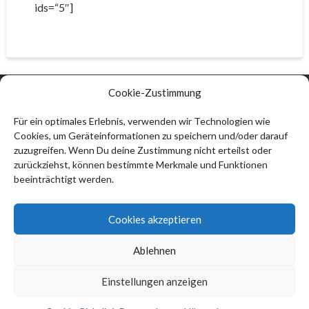
ids=“5″]
Cookie-Zustimmung
Kontakt:
Thomas Ströbel
Für ein optimales Erlebnis, verwenden wir Technologien wie
Cookies, um Geräteinformationen zu speichern und/oder darauf
74912 Kirchardt
zuzugreifen. Wenn Du deine Zustimmung nicht erteilst oder
info@thomas-stroebel.de
zurückziehst, können bestimmte Merkmale und Funktionen
beeinträchtigt werden.
Impressum
Datenschutzerklärung (EU)
Cookies akzeptieren
Haftungsausschluss
Ablehnen
Cookie-Richtlinie (EU)
Einstellungen anzeigen
Thomas Ströbel © 2026