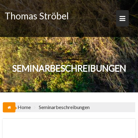
Skip
to
Thomas Ströbel
content
SEMINARBESCHREIBUNGEN
Home
Seminarbeschreibungen