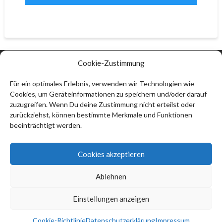
Cookie-Zustimmung
Kontakt:
Thomas Ströbel
Für ein optimales Erlebnis, verwenden wir Technologien wie
Cookies, um Geräteinformationen zu speichern und/oder darauf
74912 Kirchardt
zuzugreifen. Wenn Du deine Zustimmung nicht erteilst oder
info@thomas-stroebel.de
zurückziehst, können bestimmte Merkmale und Funktionen
beeinträchtigt werden.
Impressum
Datenschutzerklärung (EU)
Cookies akzeptieren
Haftungsausschluss
Ablehnen
Cookie-Richtlinie (EU)
Einstellungen anzeigen
Thomas Ströbel © 2026
Cookie-Richtlinie
Datenschutzerklärung
Impressum