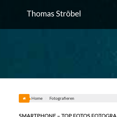
Skip
to
Thomas Ströbel
content
Home
Fotografieren
SMARTPHONE – TOP FOTOS FOTOGRA