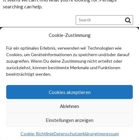
searching can help.
Cookie-Zustimmung
Kontakt:
Thomas Ströbel
Für ein optimales Erlebnis, verwenden wir Technologien wie
Cookies, um Geräteinformationen zu speichern und/oder darauf
74912 Kirchardt
zuzugreifen. Wenn Du deine Zustimmung nicht erteilst oder
info@thomas-stroebel.de
zurückziehst, können bestimmte Merkmale und Funktionen
beeinträchtigt werden.
Impressum
Datenschutzerklärung (EU)
Cookies akzeptieren
Haftungsausschluss
Ablehnen
Cookie-Richtlinie (EU)
Einstellungen anzeigen
Thomas Ströbel © 2026
Cookie-Richtlinie
Datenschutzerklärung
Impressum