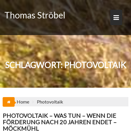
Skip
to
Thomas Ströbel
content
SCHLAGWORT:
PHOTOVOLTAIK
Home
Photovoltaik
PHOTOVOLTAIK – WAS TUN – WENN DIE
FÖRDERUNG NACH 20 JAHREN ENDET –
MÖCKMÜHL