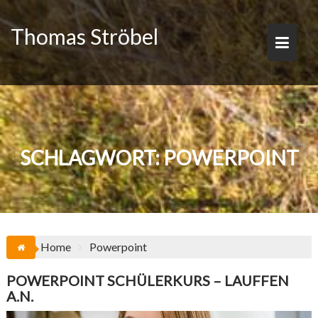
Skip
to
Thomas Ströbel
content
SCHLAGWORT:
POWERPOINT
Home
Powerpoint
POWERPOINT SCHÜLERKURS – LAUFFEN
A.N.