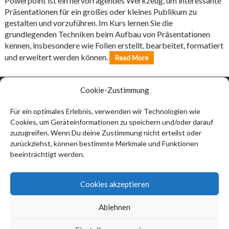
Powerpoint ist ein hervorragendes Werkzeug, um interessante
Präsentationen für ein großes oder kleines Publikum zu
gestalten und vorzuführen. Im Kurs lernen Sie die
grundlegenden Techniken beim Aufbau von Präsentationen
kennen, insbesondere wie Folien erstellt, bearbeitet, formatiert
und erweitert werden können.
Read More
Cookie-Zustimmung
Kontakt:
Thomas Ströbel
Für ein optimales Erlebnis, verwenden wir Technologien wie
Cookies, um Geräteinformationen zu speichern und/oder darauf
74912 Kirchardt
zuzugreifen. Wenn Du deine Zustimmung nicht erteilst oder
info@thomas-stroebel.de
zurückziehst, können bestimmte Merkmale und Funktionen
beeinträchtigt werden.
Impressum
Datenschutzerklärung (EU)
Cookies akzeptieren
Haftungsausschluss
Ablehnen
Cookie-Richtlinie (EU)