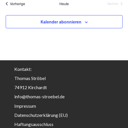
Veranstaltungen
Vorherige
Heute
Nächste
Veranstalt
Kalender abonnieren
Kontakt:
Thomas Ströbel
74912 Kirchardt
info@thomas-stroebel.de
Impressum
Datenschutzerklärung (EU)
Haftungsausschluss