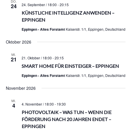
DO.
u
24. September / 18:00
-
20:15
24
m
KÜNSTLICHE INTELLIGENZ ANWENDEN –
w
EPPINGEN
ä
h
Eppingen - Altes Forstamt
Kaiserstr. 1/1, Eppingen, Deutschland
l
e
Oktober 2026
n
.
MI.
21. Oktober / 18:00
-
20:15
21
SMART HOME FÜR EINSTEIGER – EPPINGEN
Eppingen - Altes Forstamt
Kaiserstr. 1/1, Eppingen, Deutschland
November 2026
MI.
4. November / 18:00
-
19:30
4
PHOTOVOLTAIK – WAS TUN – WENN DIE
FÖRDERUNG NACH 20 JAHREN ENDET –
EPPINGEN