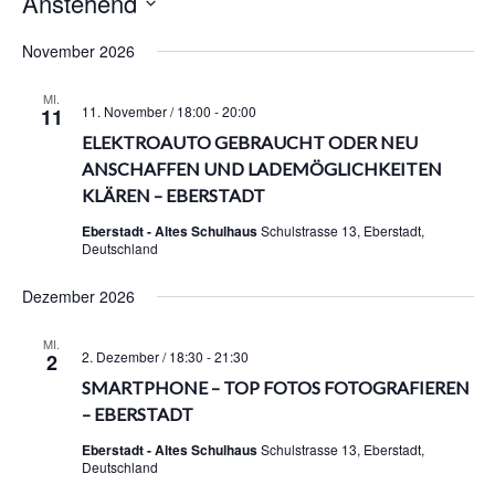
Anstehend
D
November 2026
a
t
MI.
u
11. November / 18:00
-
20:00
11
m
ELEKTROAUTO GEBRAUCHT ODER NEU
w
ANSCHAFFEN UND LADEMÖGLICHKEITEN
ä
KLÄREN – EBERSTADT
h
l
Eberstadt - Altes Schulhaus
Schulstrasse 13, Eberstadt,
Deutschland
e
n
Dezember 2026
.
MI.
2. Dezember / 18:30
-
21:30
2
SMARTPHONE – TOP FOTOS FOTOGRAFIEREN
– EBERSTADT
Eberstadt - Altes Schulhaus
Schulstrasse 13, Eberstadt,
Deutschland