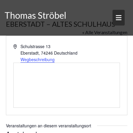
Skip
to
Thomas Ströbel
content
EBERSTADT – ALTES SCHULHAUS
« Alle Veranstaltungen
A
Schulstrasse 13
d
Eberstadt
,
74246
Deutschland
r
Wegbeschreibung
e
s
s
e
Veranstaltungen an diesem veranstaltungsort