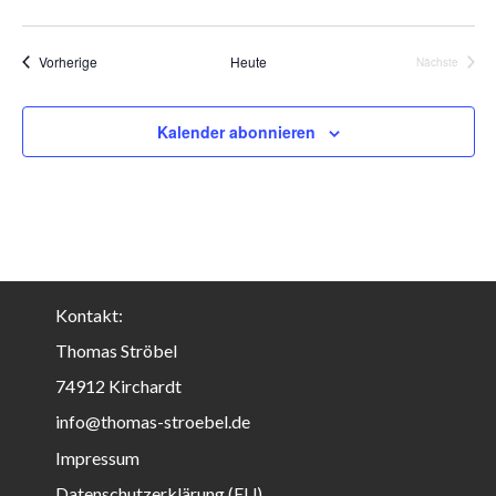
Veranstaltungen
Vorherige
Heute
Nächste
Veranstalt
Kalender abonnieren
Kontakt:
Thomas Ströbel
74912 Kirchardt
info@thomas-stroebel.de
Impressum
Datenschutzerklärung (EU)