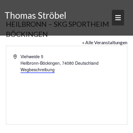
Skip
to
Thomas Ströbel
content
HEILBRONN – SKG SPORTHEIM
BÖCKINGEN
« Alle Veranstaltungen
A
Viehweide 5
d
Heilbronn-Böckingen
,
74080
Deutschland
r
Wegbeschreibung
e
s
s
e