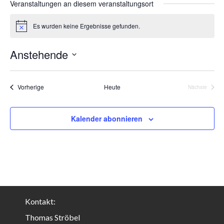
Veranstaltungen an diesem veranstaltungsort
Es wurden keine Ergebnisse gefunden.
H
i
n
Anstehende
w
e
D
i
s
a
Veranstaltungen
Vorherige
Heute
Nächste
t
Veranstalt
u
m
Kalender abonnieren
w
ä
h
l
e
n
.
Kontakt:
Thomas Ströbel