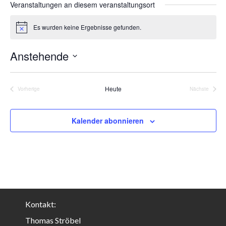
Veranstaltungen an diesem veranstaltungsort
Es wurden keine Ergebnisse gefunden.
H
i
n
Anstehende
w
e
D
i
s
a
Heute
Vorherige
Nächste
t
Veranstaltungen
Veranstalt
u
m
Kalender abonnieren
w
ä
h
l
e
n
.
Kontakt:
Thomas Ströbel