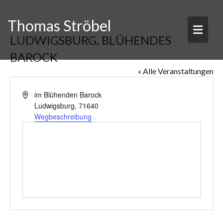
Skip
to
Thomas Ströbel
content
LUDWIGSBURG, BLÜHENDES
BAROCK
« Alle Veranstaltungen
A
im Blühenden Barock
d
Ludwigsburg
,
71640
r
Wegbeschreibung
e
s
s
e