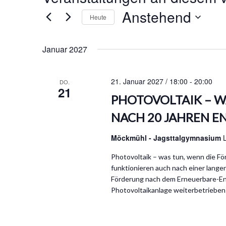
Anstehend
Heute
D
a
Januar 2027
t
u
m
21. Januar 2027 / 18:00
-
20:00
DO.
w
21
PHOTOVOLTAIK – W
ä
h
NACH 20 JAHREN 
l
e
Möckmühl - Jagsttalgymnasium
n
.
Photovoltaik – was tun, wenn die Fö
funktionieren auch nach einer lange
Förderung nach dem Erneuerbare-Ener
Photovoltaikanlage weiterbetrieben