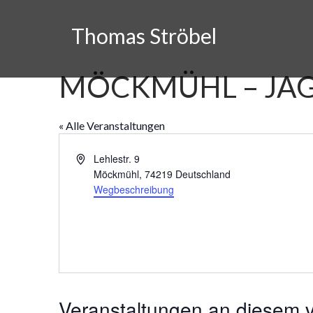
Skip
to
Thomas Ströbel
content
MÖCKMÜHL – JA
« Alle Veranstaltungen
A
Lehlestr. 9
d
Möckmühl
,
74219
Deutschland
r
Wegbeschreibung
e
s
s
e
Veranstaltungen an diesem v