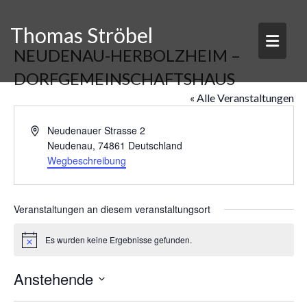
Skip
to
Thomas Ströbel
content
NEUDENAU-HERBOLZHEIM –
DORFGEMEINSCHAFTSHAUS
« Alle Veranstaltungen
A
Neudenauer Strasse 2
d
Neudenau
,
74861
Deutschland
r
Wegbeschreibung
e
s
s
Veranstaltungen an diesem veranstaltungsort
e
Es wurden keine Ergebnisse gefunden.
H
i
n
Anstehende
w
e
D
i