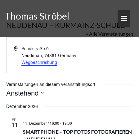
Skip
to
Thomas Ströbel
content
NEUDENAU – KURMAINZ-SCHULE
« Alle Veranstaltungen
A
Schulstraße 9
d
Neudenau
,
74861
Germany
r
Wegbeschreibung
e
s
s
Veranstaltungen an diesem veranstaltungsort
e
Anstehend
D
Dezember 2026
a
t
FR.
u
11. Dezember / 16:00
-
19:00
11
m
SMARTPHONE – TOP FOTOS FOTOGRAFIEREN
w