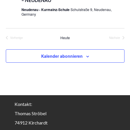
– NEUDENAU
ä
h
Neudenau - Kurmainz-Schule
Schulstraße 9, Neudenau,
Germany
l
e
n
.
Heute
Vorherige
Nächste
Veranstaltungen
Veranstalt
Kalender abonnieren
Kontakt:
Thomas Ströbel
74912 Kirchardt