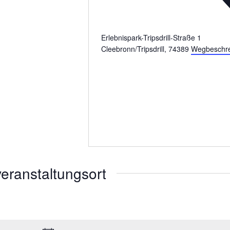
Erlebnispark-Tripsdrill-Straße 1
Cleebronn/Tripsdrill
,
74389
Wegbeschr
eranstaltungsort