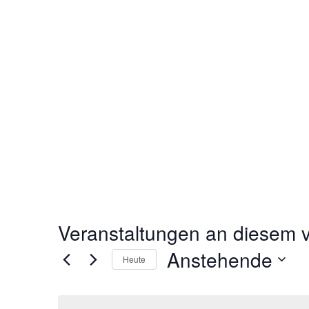
Veranstaltungen an diesem v
Anstehende
Heute
D
a