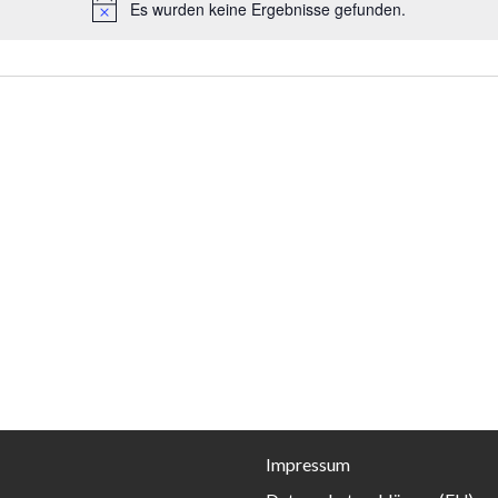
Es wurden keine Ergebnisse gefunden.
H
i
n
w
e
i
s
Impressum